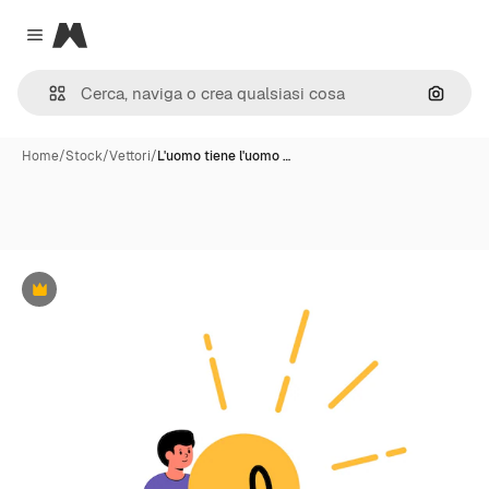
Magnific
Close menu
Cerca 
Home
/
Stock
/
Vettori
/
L'uomo tiene l'uomo …
Premium