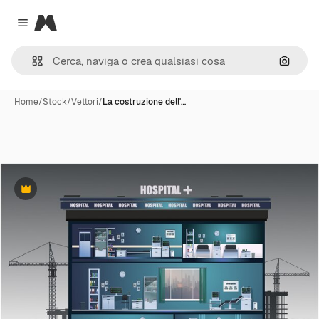
Magnific
Close menu
Cerca 
Home
/
Stock
/
Vettori
/
La costruzione dell'…
Premium