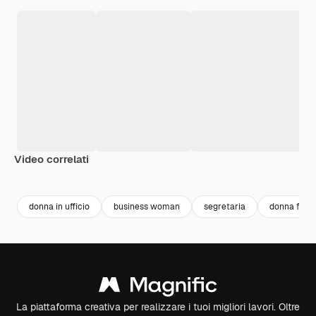
Video correlati
Premium
Premium
Generato da
donna in ufficio
business woman
segretaria
donna felic
La piattaforma creativa per realizzare i tuoi migliori lavori. Oltre