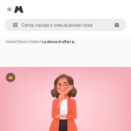
Magnific
Close menu
Cerca 
Home
/
Stock
/
Vettori
/
La donna di affari p…
Premium