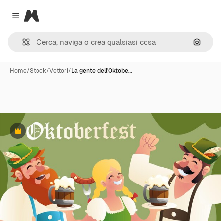
Magnific
Close menu
Cerca 
Home
/
Stock
/
Vettori
/
La gente dell'Oktobe…
Premium