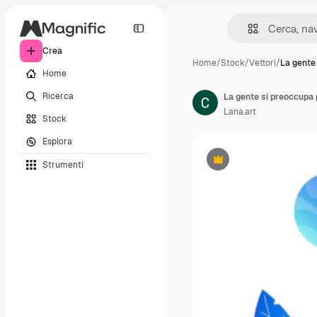
Crea
Home
/
Stock
/
Vettori
/
La gente
Home
Ricerca
Lana.art
Stock
Esplora
Strumenti
Premium