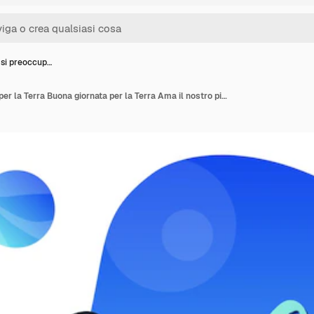
 si preoccup…
La gente si preoccupa per la Terra Buona giornata per la Terra Ama il nostro pianeta Salva il pianeta