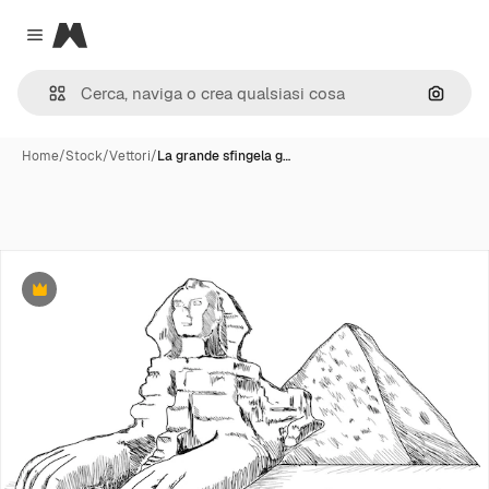
Magnific
Close menu
Cerca 
Home
/
Stock
/
Vettori
/
La grande sfingela g…
Premium