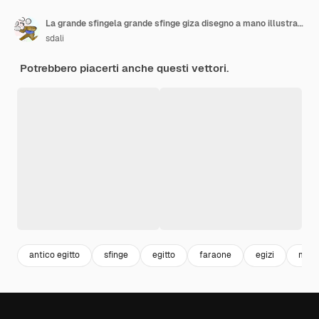
La grande sfingela grande sfinge giza disegno a mano illustrazione vettoriale
sdali
Potrebbero piacerti anche questi vettori.
antico egitto
sfinge
egitto
faraone
egizi
monu