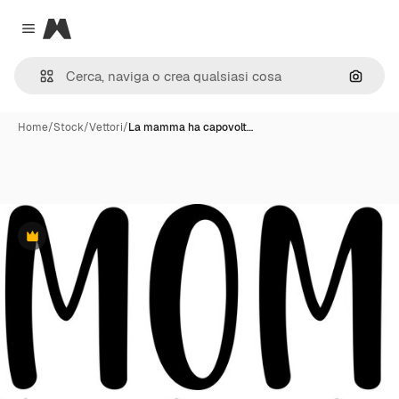
Magnific
Close menu
Cerca 
Home
/
Stock
/
Vettori
/
La mamma ha capovolt…
Premium