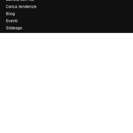
Cerca tendenze
Blog
Eventi
Slidesgo
Vendi i tuoi contenuti
Sala stampa
Cerchi magnific.ai
Contattaci
Assistenza clienti
Instagram
YouTube
LinkedIn
TikTok
Discord
X
Reddit