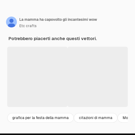
La mamma ha capovolto gli incantesimi wow
Etc crafts
Potrebbero piacerti anche questi vettori.
grafica per la festa della mamma
citazioni di mamma
Mommy 