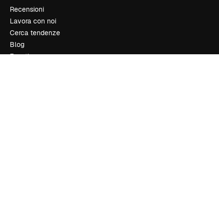
Recensioni
Lavora con noi
Cerca tendenze
Blog
Eventi
Slidesgo
Vendi i tuoi contenuti
Sala stampa
Cerchi magnific.ai
Contattaci
Assistenza clienti
Instagram
YouTube
LinkedIn
TikTok
Discord
X