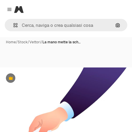
Magnific
Close menu
Cerca 
Home
/
Stock
/
Vettori
/
La mano mette la sch…
Premium