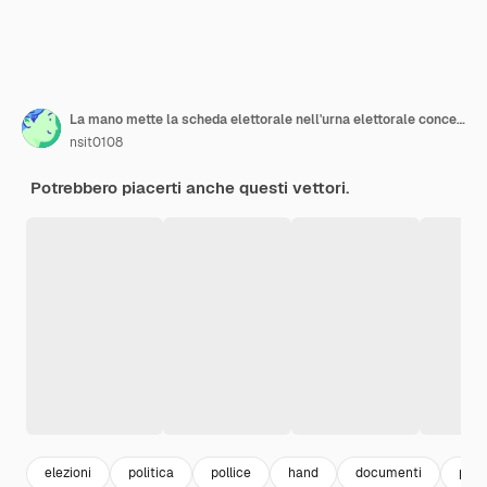
La mano mette la scheda elettorale nell'urna elettorale concetto Illustrazione vettoriale
nsit0108
Potrebbero piacerti anche questi vettori.
elezioni
politica
pollice
hand
documenti
peop