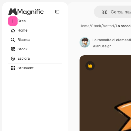
Crea
Home
/
Stock
/
Vettori
/
La racco
Home
Ricerca
YuanDesign
Stock
Esplora
Strumenti
Premium