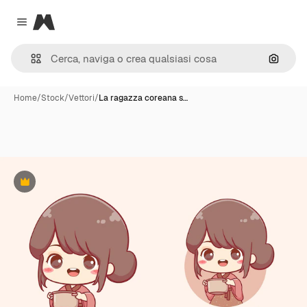
Magnific
Close menu
Cerca 
Home
/
Stock
/
Vettori
/
La ragazza coreana s…
Premium