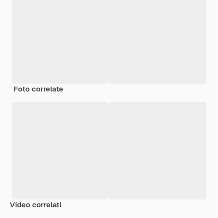
Foto correlate
Video correlati
Premium
Premium
Generato dall'IA
Premium
Premium