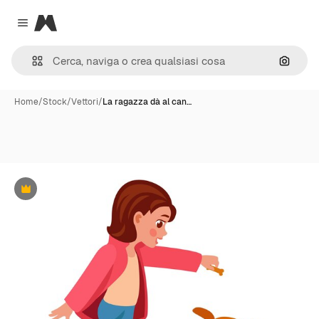
Magnific
Close menu
Cerca 
Home
/
Stock
/
Vettori
/
La ragazza dà al can…
Premium