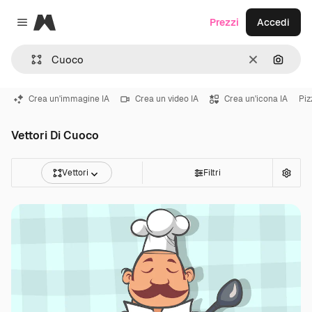
Magnific
Prezzi
Accedi
Close menu
Cancella
Cerca 
Crea un'immagine IA
Crea un video IA
Crea un'icona IA
Piz
Vettori Di Cuoco
Vettori
Filtri