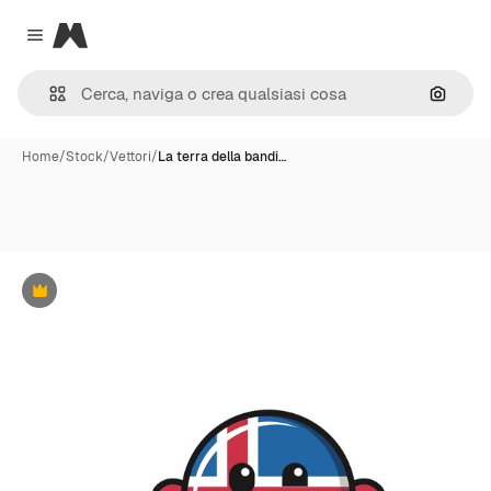
Magnific
Close menu
Cerca 
Home
/
Stock
/
Vettori
/
La terra della bandi…
Premium