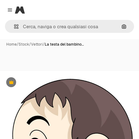
Magnific
Close menu
Cerca 
Home
/
Stock
/
Vettori
/
La testa del bambino…
Premium