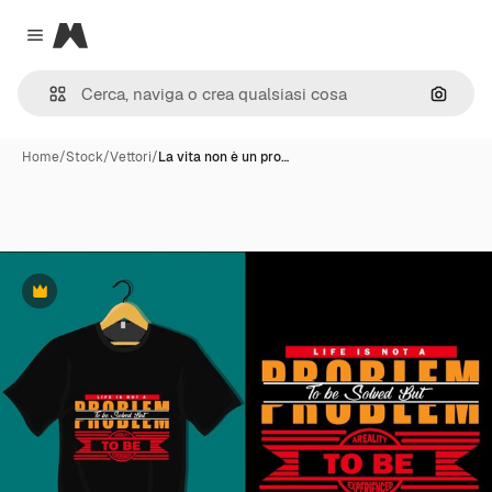
Magnific
Close menu
Cerca 
Home
/
Stock
/
Vettori
/
La vita non è un pro…
Premium