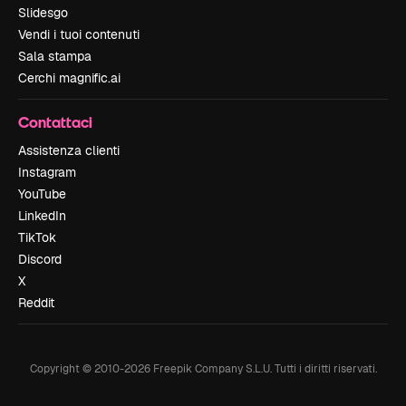
Slidesgo
Vendi i tuoi contenuti
Sala stampa
Cerchi magnific.ai
Contattaci
Assistenza clienti
Instagram
YouTube
LinkedIn
TikTok
Discord
X
Reddit
Copyright © 2010-
2026
Freepik Company S.L.U.
Tutti i diritti riservati
.