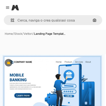
Magnific
Close menu
Cerca 
Home
/
Stock
/
Vettori
/
Landing Page Templat…
Premium