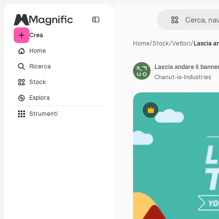
Crea
Home
/
Stock
/
Vettori
/
Lascia an
Home
Ricerca
Lascia andare il banner
Chanut-is-Industries
Stock
Esplora
Strumenti
Premium