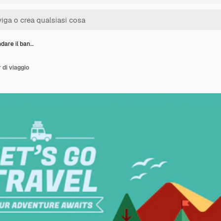
dare il ban…
 di viaggio