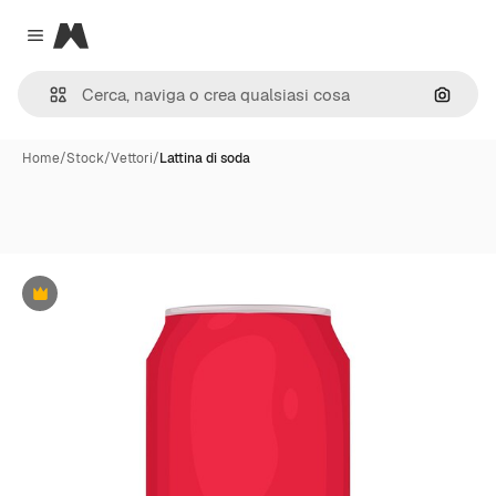
Magnific
Close menu
Cerca 
Home
/
Stock
/
Vettori
/
Lattina di soda
Premium