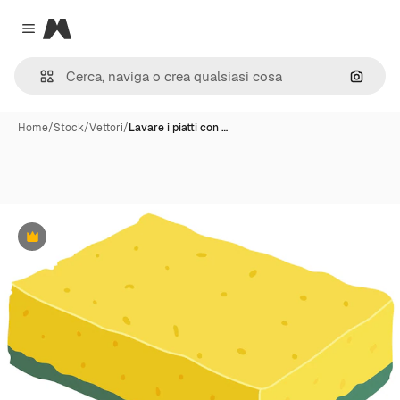
Magnific
Close menu
Cerca 
Home
/
Stock
/
Vettori
/
Lavare i piatti con …
Premium