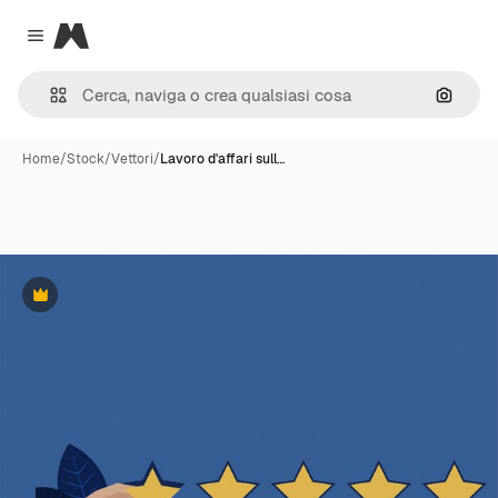
Magnific
Close menu
Cerca 
Home
/
Stock
/
Vettori
/
Lavoro d'affari sull…
Premium