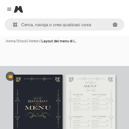
Magnific
Close menu
Cerca 
Home
/
Stock
/
Vettori
/
Layout del menu di l…
Premium