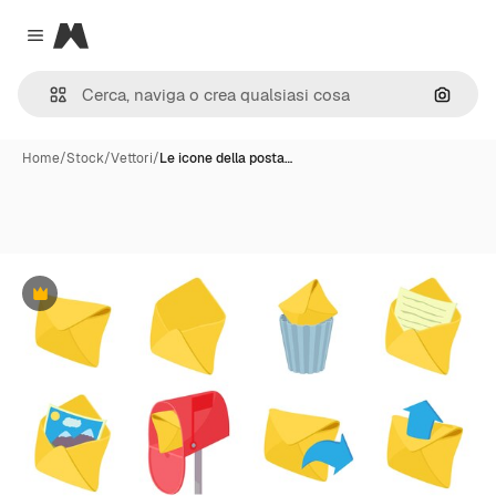
Magnific
Close menu
Cerca 
Home
/
Stock
/
Vettori
/
Le icone della posta…
Premium