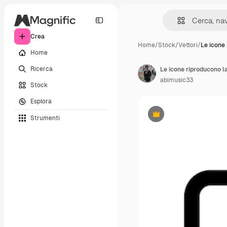
Crea
Home
/
Stock
/
Vettori
/
Le icone
Home
Ricerca
Le icone riproducono l
abimusic33
Stock
Esplora
Strumenti
Premium