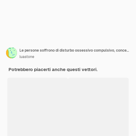
Le persone soffrono di disturbo ossessivo compulsivo, concetto di disturbo ossessivo compulsivo, stato di disorientamento, nevrosi nelle donne e negli uomini, stato di frustrazione, problemi mentali. Illustrazione vettoriale in stile piatto
luastone
Potrebbero piacerti anche questi vettori.