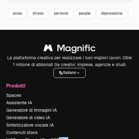
ansia
stress
persone
people
depressione
adu
La piattaforma creativa per realizzare i tuoi migliori lavori. Oltre
1 milione di abbonati tra creativi, imprese, agenzie e studi.
Italiano
Prodotti
Spaces
Assistente IA
Generatore di immagini IA
Generatore di video IA
Sintetizzatore vocale IA
Contenuti stock