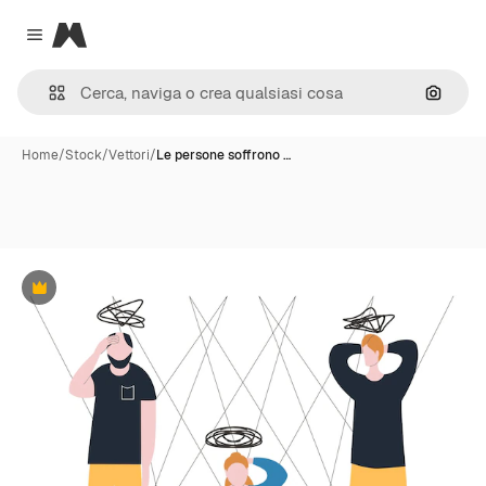
Magnific
Close menu
Cerca 
Home
/
Stock
/
Vettori
/
Le persone soffrono …
Premium