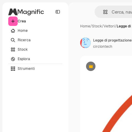
Crea
Home
/
Stock
/
Vettori
/
Legge di
Home
Ricerca
Legge di progettazione 
circlontech
Stock
Esplora
Strumenti
Premium