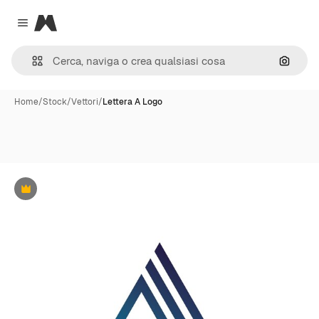
Magnific
Close menu
Cerca 
Home
/
Stock
/
Vettori
/
Lettera A Logo
Premium