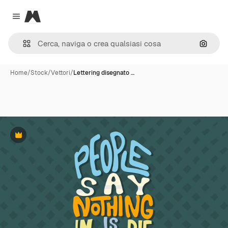
Magnific
Close menu
Cerca 
Home
/
Stock
/
Vettori
/
Lettering disegnato …
Premium