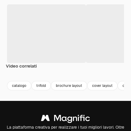
Video correlati
Premium
Premium
Generato dall'IA
Premium
Premium
Generato da
catalogo
trifold
brochure layout
cover layout
cata
La piattaforma creativa per realizzare i tuoi migliori lavori. Oltre