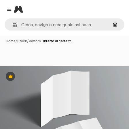
Magnific
Close menu
Cerca 
Home
/
Stock
/
Vettori
/
Libretto di carta tr…
Premium