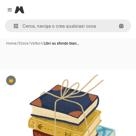
Magnific
Close menu
Cerca 
Home
/
Stock
/
Vettori
/
Libri su sfondo bian…
Premium