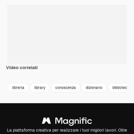
Video correlati
Premium
Premium
Premium
Premium
libreria
library
conoscenza
dizionario
biblioteca
La piattaforma creativa per realizzare i tuoi migliori lavori. Oltre