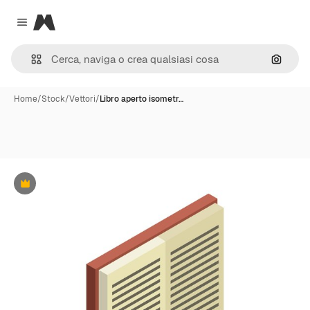
Magnific
Close menu
Cerca 
Home
/
Stock
/
Vettori
/
Libro aperto isometr…
Premium