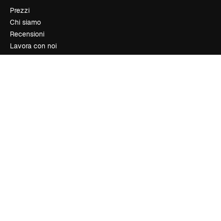
Prezzi
Chi siamo
Recensioni
Lavora con noi
Cerca tendenze
Blog
Eventi
Slidesgo
Vendi i tuoi contenuti
Sala stampa
Cerchi magnific.ai
Contattaci
Assistenza clienti
Instagram
YouTube
LinkedIn
TikTok