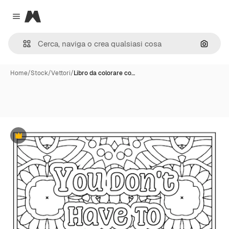
Magnific
Close menu
Cerca 
Home
/
Stock
/
Vettori
/
Libro da colorare co…
Premium