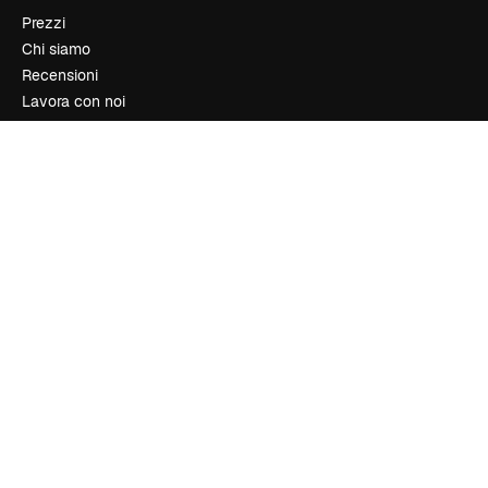
Prezzi
Chi siamo
Recensioni
Lavora con noi
Cerca tendenze
Blog
Eventi
Slidesgo
Vendi i tuoi contenuti
Sala stampa
Cerchi magnific.ai
Contattaci
Assistenza clienti
Instagram
YouTube
LinkedIn
TikTok