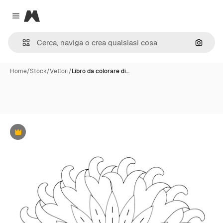
Magnific
Close menu
Cerca 
Home
/
Stock
/
Vettori
/
Libro da colorare di…
Premium