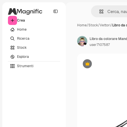
Crea
Home
/
Stock
/
Vettori
/
Libro da
Home
Ricerca
Libro da colorare Man
user7107587
Stock
Esplora
Strumenti
Premium