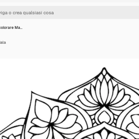
 colorare Ma…
dala