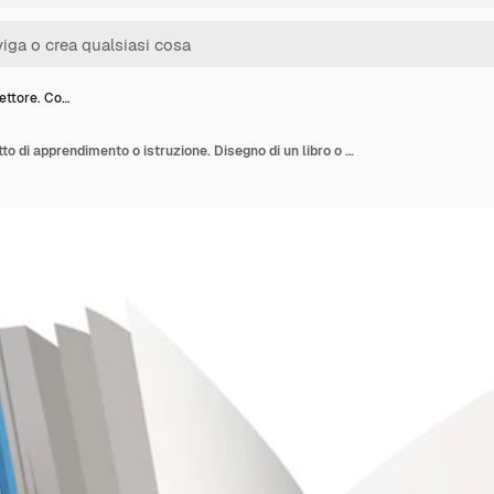
vettore. Co…
Libro di vettore. Concetto di apprendimento o istruzione. Disegno di un libro o un quaderno vuoto