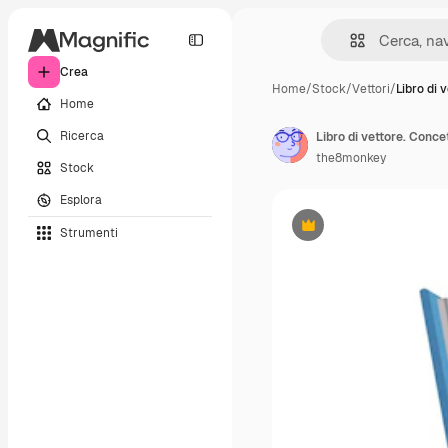
Crea
Home
/
Stock
/
Vettori
/
Libro di 
Home
Ricerca
the8monkey
Stock
Esplora
Strumenti
Premium