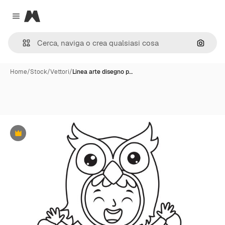
Magnific
Close menu
Cerca 
Home
/
Stock
/
Vettori
/
Linea arte disegno p…
Premium