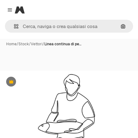
Magnific
Close menu
Cerca 
Home
/
Stock
/
Vettori
/
Linea continua di pe…
Premium