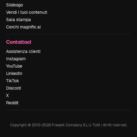
Slidesgo
Vendi i tuoi contenuti
Sala stampa
Cerchi magnific.ai
Contattaci
Assistenza clienti
Instagram
YouTube
LinkedIn
TikTok
Discord
X
Reddit
Copyright © 2010-
2026
Freepik Company S.L.U.
Tutti i diritti riservati
.