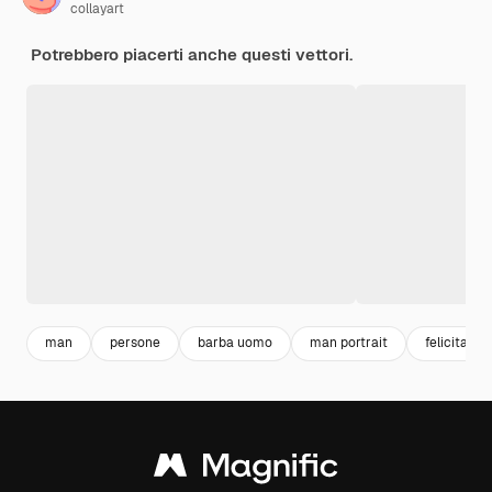
collayart
Potrebbero piacerti anche questi vettori.
man
persone
barba uomo
man portrait
felicita