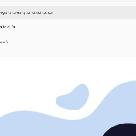
atto di fa…
a art