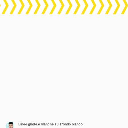
Linee gialle e bianche su sfondo bianco