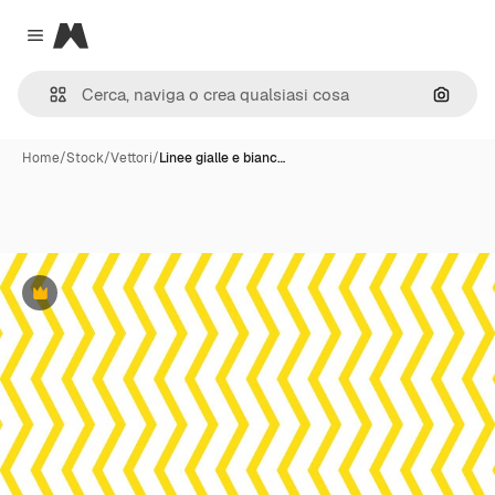
Magnific
Close menu
Cerca 
Home
/
Stock
/
Vettori
/
Linee gialle e bianc…
Premium