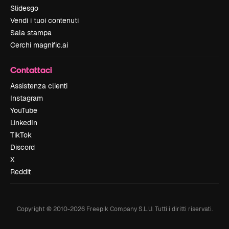
Slidesgo
Vendi i tuoi contenuti
Sala stampa
Cerchi magnific.ai
Contattaci
Assistenza clienti
Instagram
YouTube
LinkedIn
TikTok
Discord
X
Reddit
Copyright © 2010-
2026
Freepik Company S.L.U.
Tutti i diritti riservati
.