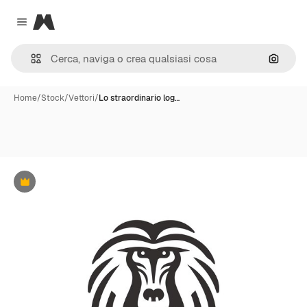
Magnific
Close menu
Cerca 
Home
/
Stock
/
Vettori
/
Lo straordinario log…
Premium