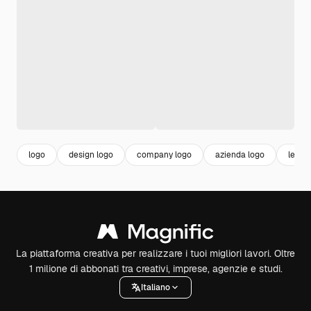
logo
design logo
company logo
azienda logo
leone
La piattaforma creativa per realizzare i tuoi migliori lavori. Oltre
1 milione di abbonati tra creativi, imprese, agenzie e studi.
Italiano