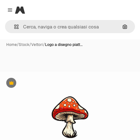
Magnific
Close menu
Cerca 
Home
/
Stock
/
Vettori
/
Logo a disegno piatt…
Premium