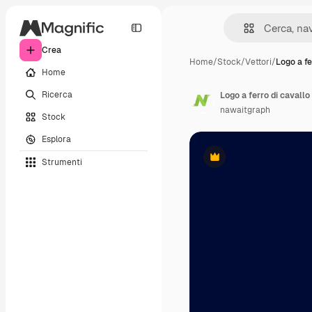
Crea
Home
/
Stock
/
Vettori
/
Logo a fe
Home
Ricerca
Logo a ferro di cavallo
nawaitgraph
Stock
Esplora
Strumenti
Premium