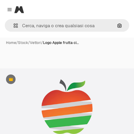
Magnific
Close menu
Cerca 
Home
/
Stock
/
Vettori
/
Logo Apple frutta ci…
Premium