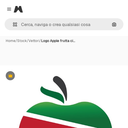
Magnific
Close menu
Cerca 
Home
/
Stock
/
Vettori
/
Logo Apple frutta ci…
Premium