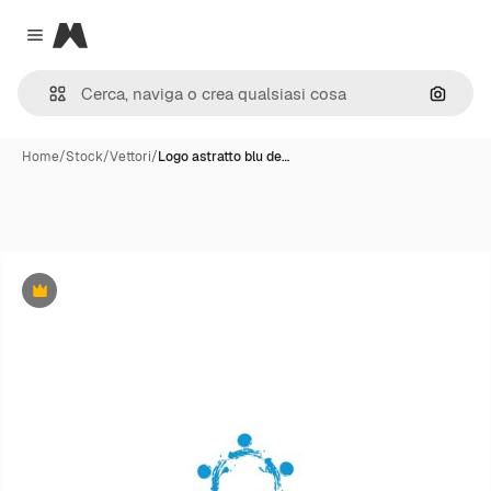
Magnific
Close menu
Cerca 
Home
/
Stock
/
Vettori
/
Logo astratto blu de…
Premium