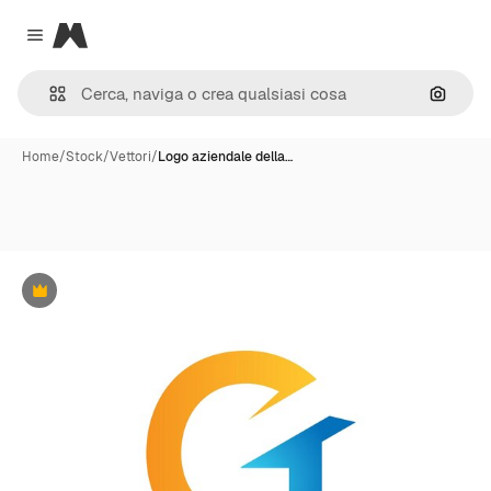
Magnific
Close menu
Cerca 
Home
/
Stock
/
Vettori
/
Logo aziendale della…
Premium