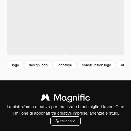
logo
design logo
logotype
construction logo
elega
La piattaforma creativa per realizzare i tuoi migliori lavori. Oltre
1 milione di abbonati tra creativi, imprese, agenzie e studi.
Italiano