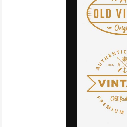
La piattaforma c
migliori lavori. 
creativi, impres
Italiano
Copyright © 2010