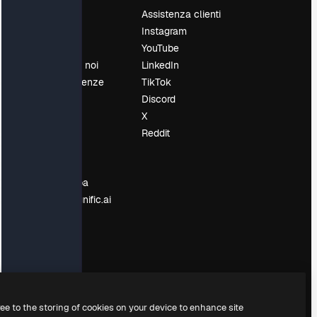
Prezzi
Assistenza clienti
Chi siamo
Instagram
Recensioni
YouTube
Lavora con noi
LinkedIn
Cerca tendenze
TikTok
Blog
Discord
Eventi
X
Slidesgo
Reddit
e
Vendi i tuoi
contenuti
Sala stampa
Cerchi magnific.ai
ree to the storing of cookies on your device to enhance site