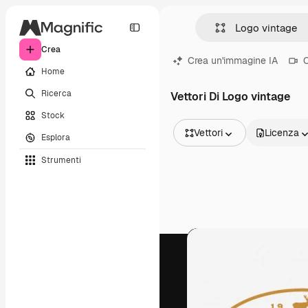
Crea
Crea un'immagine IA
C
Home
Ricerca
Vettori Di Logo vintage
Stock
Vettori
Licenza
Esplora
Tutte le immagini
Strumenti
Vettori
Illustrazioni
Foto
PSD
Modelli
Mockup
Video
Clip video
Motion graphic
Modelli di video
Icone
Modelli 3D
Font