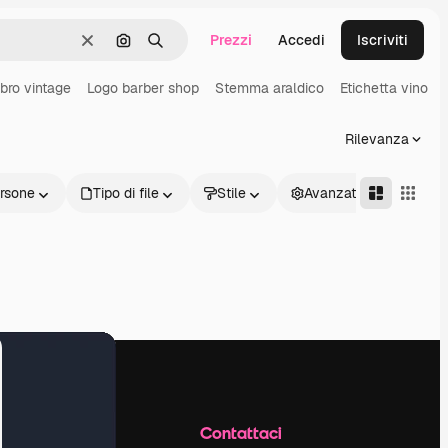
Prezzi
Accedi
Iscriviti
Cancella
Cerca per immagine
Ricerca
bro vintage
Logo barber shop
Stemma araldico
Etichetta vino
Rilevanza
rsone
Tipo di file
Stile
Avanzate
Azienda
Contattaci