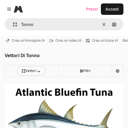
Magnific
Prezzi
Accedi
Close menu
Cancella
Cerca 
Crea un'immagine IA
Crea un video IA
Crea un'icona IA
Ba
Vettori Di Tonno
Vettori
Filtri