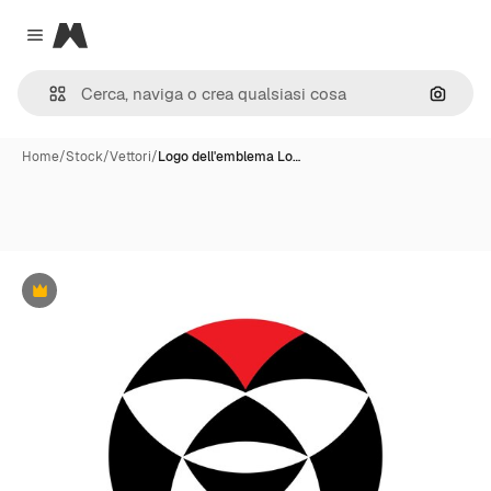
Magnific
Close menu
Cerca 
Home
/
Stock
/
Vettori
/
Logo dell'emblema Lo…
Premium