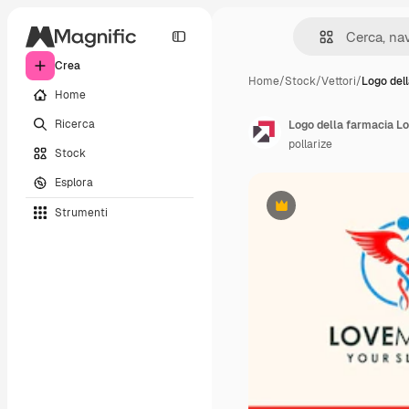
Crea
Home
/
Stock
/
Vettori
/
Logo del
Home
Ricerca
Logo della farmacia Lo
pollarize
Stock
Esplora
Strumenti
Premium