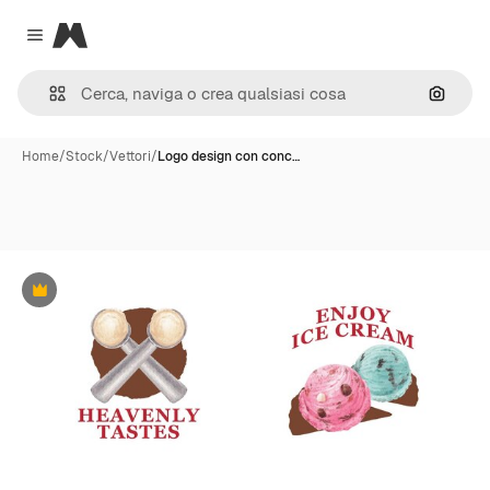
Magnific
Close menu
Cerca 
Home
/
Stock
/
Vettori
/
Logo design con conc…
Premium